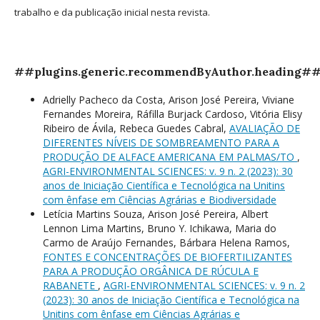
trabalho e da publicação inicial nesta revista.
##plugins.generic.recommendByAuthor.heading#
Adrielly Pacheco da Costa, Arison José Pereira, Viviane
Fernandes Moreira, Ráfilla Burjack Cardoso, Vitória Elisy
Ribeiro de Ávila, Rebeca Guedes Cabral,
AVALIAÇÃO DE
DIFERENTES NÍVEIS DE SOMBREAMENTO PARA A
PRODUÇÃO DE ALFACE AMERICANA EM PALMAS/TO
,
AGRI-ENVIRONMENTAL SCIENCES: v. 9 n. 2 (2023): 30
anos de Iniciação Científica e Tecnológica na Unitins
com ênfase em Ciências Agrárias e Biodiversidade
Letícia Martins Souza, Arison José Pereira, Albert
Lennon Lima Martins, Bruno Y. Ichikawa, Maria do
Carmo de Araújo Fernandes, Bárbara Helena Ramos,
FONTES E CONCENTRAÇÕES DE BIOFERTILIZANTES
PARA A PRODUÇÃO ORGÂNICA DE RÚCULA E
RABANETE
,
AGRI-ENVIRONMENTAL SCIENCES: v. 9 n. 2
(2023): 30 anos de Iniciação Científica e Tecnológica na
Unitins com ênfase em Ciências Agrárias e