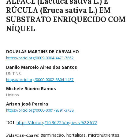
ALFACE (Lactuca sativa L.) E
RÚCULA (Eruca sativa L.) EM
SUBSTRATO ENRIQUECIDO COM
NÍQUEL
DOUGLAS MARTINS DE CARVALHO
https://orcid.org/0009-0004-4471-7852
Danilo Marcelo Aires dos Santos
UNITINS
https://orcid.org/0000-0002-6804-1437
Michele Ribeiro Ramos
Unitins
Arison José Pereira
https://orcid.org/0000-0001-9391-3738
https://doi.org/10.36725/agries.v9i2.8672
DOI:
germinação, hortaliças, micronutrientes
Palavras-chave: