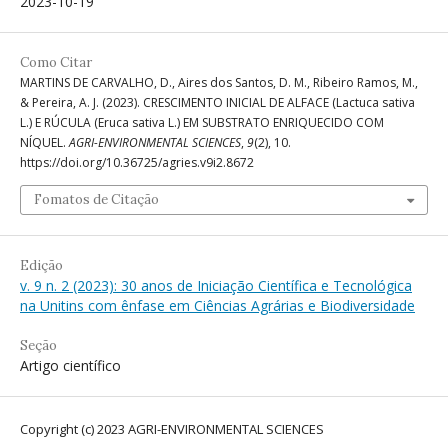
2023-10-19
Como Citar
MARTINS DE CARVALHO, D., Aires dos Santos, D. M., Ribeiro Ramos, M.,
& Pereira, A. J. (2023). CRESCIMENTO INICIAL DE ALFACE (Lactuca sativa
L.) E RÚCULA (Eruca sativa L.) EM SUBSTRATO ENRIQUECIDO COM
NÍQUEL.
AGRI-ENVIRONMENTAL SCIENCES
,
9
(2), 10.
https://doi.org/10.36725/agries.v9i2.8672
Fomatos de Citação
Edição
v. 9 n. 2 (2023): 30 anos de Iniciação Científica e Tecnológica
na Unitins com ênfase em Ciências Agrárias e Biodiversidade
Seção
Artigo científico
Copyright (c) 2023 AGRI-ENVIRONMENTAL SCIENCES