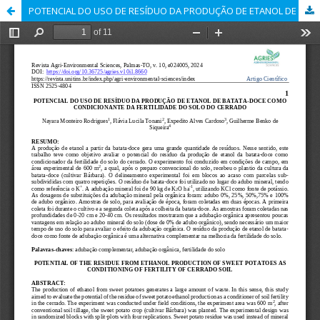
POTENCIAL DO USO DE RESÍDUO DA PRODUÇÃO DE ETANOL DE BATATA-DOCE COMO CONDICIONANTE DA FERTILIDADE DO SOLO DO CERRADO