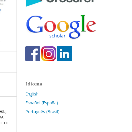
Idioma
English
Español (España)
s, J.
Português (Brasil)
DA
IE DE