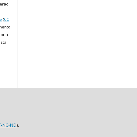
serão
e
(
CC
amento
toria
esta
Y-NC-ND
).