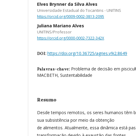
Elves Brynner da Silva Alves
Universidade Estadual do Tocantins - UNITINS
https://orcid.org/0009-0002-3813-2095
Juliana Mariano Alves
UNITINS/Professor
https://orcid.org/0000-0002-7322-342X
https://doi.org/10.36725/agries.v9i2.8649
DOI:
Problema de decisão em piscic
Palavras-chave:
MACBETH, Sustentabilidade
Resumo
Desde tempos remotos, os seres humanos têm bu
sua subsistência por meio da obtenção
de alimentos. Atualmente, essa dinâmica está p
transformação devido à exaustão das fontes