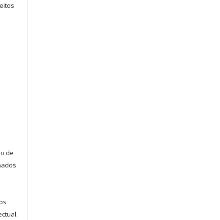
eitos
ão de
lhados
s
os
ectual.