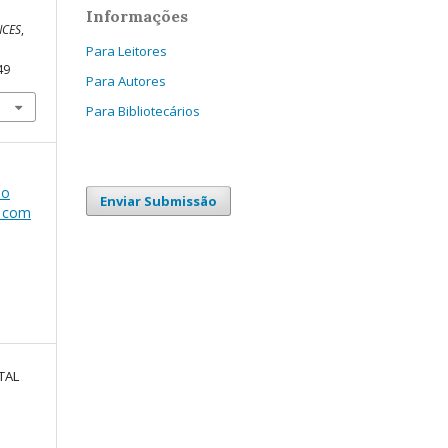
Informações
NCES
,
Para Leitores
49
Para Autores
Para Bibliotecários
ão
Enviar Submissão
s com
TAL