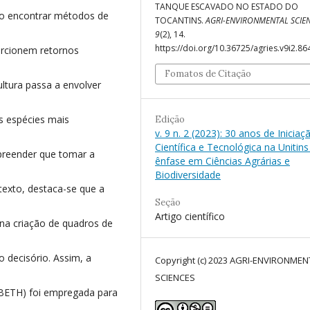
TANQUE ESCAVADO NO ESTADO DO
ivo encontrar métodos de
TOCANTINS.
AGRI-ENVIRONMENTAL SCIE
9
(2), 14.
https://doi.org/10.36725/agries.v9i2.86
rcionem retornos
Fomatos de Citação
ultura passa a envolver
s espécies mais
Edição
v. 9 n. 2 (2023): 30 anos de Iniciaç
Científica e Tecnológica na Unitin
preender que tomar a
ênfase em Ciências Agrárias e
Biodiversidade
ntexto, destaca-se que a
Seção
Artigo científico
na criação de quadros de
 decisório. Assim, a
Copyright (c) 2023 AGRI-ENVIRONMEN
SCIENCES
BETH) foi empregada para