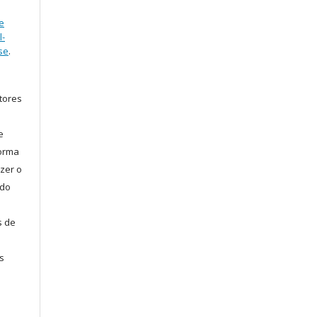
e
l-
se
.
tores
e
forma
zer o
 do
s de
s