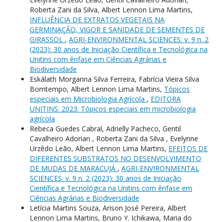
Roberta Zani da Silva, Albert Lennon Lima Martins,
INFLUÊNCIA DE EXTRATOS VEGETAIS NA
GERMINAÇÃO, VIGOR E SANIDADE DE SEMENTES DE
GIRASSOL
,
AGRI-ENVIRONMENTAL SCIENCES: v. 9 n. 2
(2023): 30 anos de Iniciação Científica e Tecnológica na
Unitins com ênfase em Ciências Agrárias e
Biodiversidade
Eskálath Morganna Silva Ferreira, Fabrícia Vieira Silva
Bomtempo, Albert Lennon Lima Martins,
Tópicos
especiais em Microbiologia Agrícola
,
EDITORA
UNITINS: 2023: Tópicos especiais em microbiologia
agrícola
Rebeca Guedes Cabral, Adrielly Pacheco, Gentil
Cavalheiro Adorian , Roberta Zani da Silva , Evelynne
Urzêdo Leão, Albert Lennon Lima Martins,
EFEITOS DE
DIFERENTES SUBSTRATOS NO DESENVOLVIMENTO
DE MUDAS DE MARACUJÁ
,
AGRI-ENVIRONMENTAL
SCIENCES: v. 9 n. 2 (2023): 30 anos de Iniciação
Científica e Tecnológica na Unitins com ênfase em
Ciências Agrárias e Biodiversidade
Letícia Martins Souza, Arison José Pereira, Albert
Lennon Lima Martins, Bruno Y. Ichikawa, Maria do