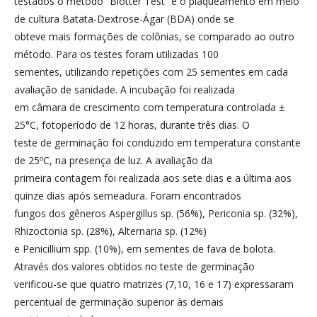
testados o método “Blotter Test” e o plaqueamento em meio
de cultura Batata-Dextrose-Ágar (BDA) onde se
obteve mais formações de colônias, se comparado ao outro
método. Para os testes foram utilizadas 100
sementes, utilizando repetições com 25 sementes em cada
avaliação de sanidade. A incubação foi realizada
em câmara de crescimento com temperatura controlada ±
25°C, fotoperíodo de 12 horas, durante três dias. O
teste de germinação foi conduzido em temperatura constante
de 25ºC, na presença de luz. A avaliação da
primeira contagem foi realizada aos sete dias e a última aos
quinze dias após semeadura. Foram encontrados
fungos dos gêneros Aspergillus sp. (56%), Periconia sp. (32%),
Rhizoctonia sp. (28%), Alternaria sp. (12%)
e Penicillium spp. (10%), em sementes de fava de bolota.
Através dos valores obtidos no teste de germinação
verificou-se que quatro matrizes (7,10, 16 e 17) expressaram
percentual de germinação superior às demais