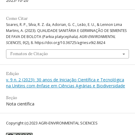
2023-10-20
Como Citar
Soares, R. P., Silva, R. Z. da, Adorian, G. C., Leão, E. U., & Lennon Lima
Martins, A. (2023). QUALIDADE SANITÁRIA E GERMINAÇÃO DE SEMENTES
DE FAVA DE BOLOTA (Parkia platycephala).
AGRI-ENVIRONMENTAL
SCIENCES
,
9
(2), 8. https://doi.org/10.36725/agries.v9i2.8624
Fomatos de Citação
Edição
v. 9 n. 2 (2023): 30 anos de Iniciação Científica e Tecnológica
na Unitins com ênfase em Ciências Agrárias e Biodiversidade
Seção
Nota científica
Copyright (c) 2023 AGRI-ENVIRONMENTAL SCIENCES