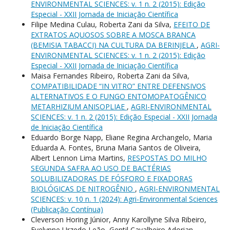
ENVIRONMENTAL SCIENCES: v. 1 n. 2 (2015): Edição
Especial - XXII Jornada de Iniciação Científica
Filipe Medina Culau, Roberta Zani da Silva,
EFEITO DE
EXTRATOS AQUOSOS SOBRE A MOSCA BRANCA
(BEMISIA TABACCI) NA CULTURA DA BERINJELA
,
AGRI-
ENVIRONMENTAL SCIENCES: v. 1 n. 2 (2015): Edição
Especial - XXII Jornada de Iniciação Científica
Maisa Fernandes Ribeiro, Roberta Zani da Silva,
COMPATIBILIDADE “IN VITRO” ENTRE DEFENSIVOS
ALTERNATIVOS E O FUNGO ENTOMOPATOGÊNICO
METARHIZIUM ANISOPLIAE
,
AGRI-ENVIRONMENTAL
SCIENCES: v. 1 n. 2 (2015): Edição Especial - XXII Jornada
de Iniciação Científica
Eduardo Borge Napp, Eliane Regina Archangelo, Maria
Eduarda A. Fontes, Bruna Maria Santos de Oliveira,
Albert Lennon Lima Martins,
RESPOSTAS DO MILHO
SEGUNDA SAFRA AO USO DE BACTÉRIAS
SOLUBILIZADORAS DE FÓSFORO E FIXADORAS
BIOLÓGICAS DE NITROGÊNIO
,
AGRI-ENVIRONMENTAL
SCIENCES: v. 10 n. 1 (2024): Agri-Environmental Sciences
(Publicação Contínua)
Cleverson Horing Júnior, Anny Karollyne Silva Ribeiro,
Evelynne Urzedo Leão, Gentil Cavalheiro Adorian,