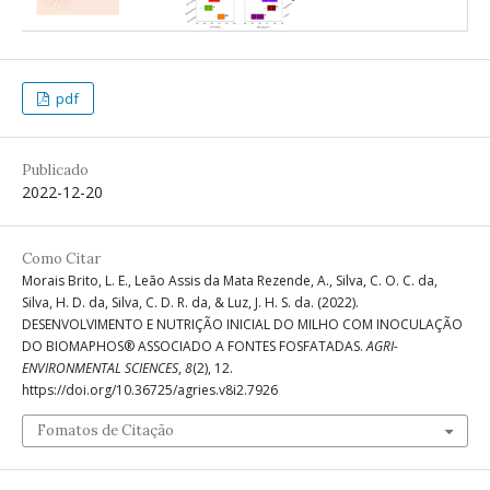
pdf
Publicado
2022-12-20
Como Citar
Morais Brito, L. E., Leão Assis da Mata Rezende, A., Silva, C. O. C. da,
Silva, H. D. da, Silva, C. D. R. da, & Luz, J. H. S. da. (2022).
DESENVOLVIMENTO E NUTRIÇÃO INICIAL DO MILHO COM INOCULAÇÃO
DO BIOMAPHOS® ASSOCIADO A FONTES FOSFATADAS.
AGRI-
ENVIRONMENTAL SCIENCES
,
8
(2), 12.
https://doi.org/10.36725/agries.v8i2.7926
Fomatos de Citação