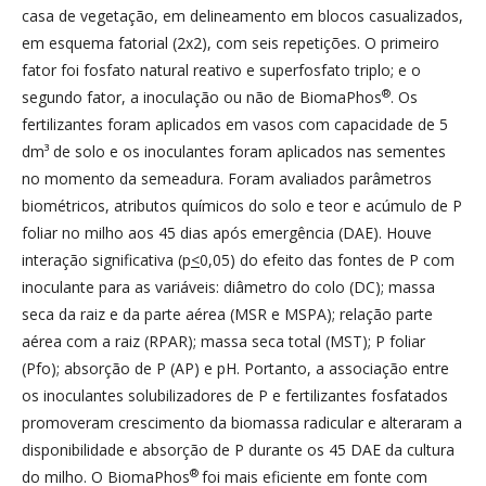
casa de vegetação, em delineamento em blocos casualizados,
em esquema fatorial (2x2), com seis repetições. O primeiro
fator foi fosfato natural reativo e superfosfato triplo; e o
®
segundo fator, a inoculação ou não de BiomaPhos
. Os
fertilizantes foram aplicados em vasos com capacidade de 5
dm³ de solo e os inoculantes foram aplicados nas sementes
no momento da semeadura. Foram avaliados parâmetros
biométricos, atributos químicos do solo e teor e acúmulo de P
foliar no milho aos 45 dias após emergência (DAE). Houve
interação significativa (p
<
0,05) do efeito das fontes de P com
inoculante para as variáveis: diâmetro do colo (DC); massa
seca da raiz e da parte aérea (MSR e MSPA); relação parte
aérea com a raiz (RPAR); massa seca total (MST); P foliar
(Pfo); absorção de P (AP) e pH. Portanto, a associação entre
os inoculantes solubilizadores de P e fertilizantes fosfatados
promoveram crescimento da biomassa radicular e alteraram a
disponibilidade e absorção de P durante os 45 DAE da cultura
®
do milho. O BiomaPhos
foi mais eficiente em fonte com