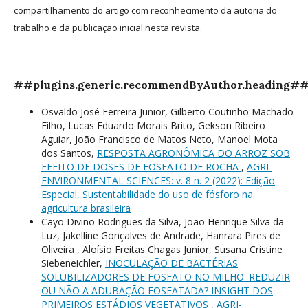
compartilhamento do artigo com reconhecimento da autoria do
trabalho e da publicação inicial nesta revista.
##plugins.generic.recommendByAuthor.heading#
Osvaldo José Ferreira Junior, Gilberto Coutinho Machado
Filho, Lucas Eduardo Morais Brito, Gekson Ribeiro
Aguiar, João Francisco de Matos Neto, Manoel Mota
dos Santos,
RESPOSTA AGRONÔMICA DO ARROZ SOB
EFEITO DE DOSES DE FOSFATO DE ROCHA
,
AGRI-
ENVIRONMENTAL SCIENCES: v. 8 n. 2 (2022): Edição
Especial, Sustentabilidade do uso de fósforo na
agricultura brasileira
Cayo Divino Rodrigues da Silva, João Henrique Silva da
Luz, Jakelline Gonçalves de Andrade, Hanrara Pires de
Oliveira , Aloísio Freitas Chagas Junior, Susana Cristine
Siebeneichler,
INOCULAÇÃO DE BACTÉRIAS
SOLUBILIZADORES DE FOSFATO NO MILHO: REDUZIR
OU NÃO A ADUBAÇÃO FOSFATADA? INSIGHT DOS
PRIMEIROS ESTÁDIOS VEGETATIVOS
,
AGRI-