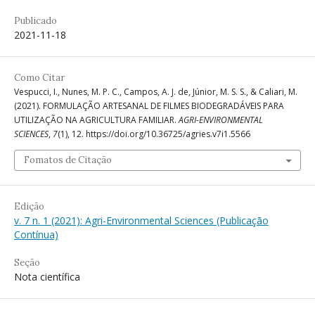
Publicado
2021-11-18
Como Citar
Vespucci, I., Nunes, M. P. C., Campos, A. J. de, Júnior, M. S. S., & Caliari, M.
(2021). FORMULAÇÃO ARTESANAL DE FILMES BIODEGRADÁVEIS PARA
UTILIZAÇÃO NA AGRICULTURA FAMILIAR.
AGRI-ENVIRONMENTAL
SCIENCES
,
7
(1), 12. https://doi.org/10.36725/agries.v7i1.5566
Fomatos de Citação
Edição
v. 7 n. 1 (2021): Agri-Environmental Sciences (Publicação
Contínua)
Seção
Nota científica