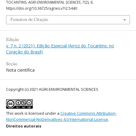
TOCANTINS.
AGRI-ENVIRONMENTAL SCIENCES
,
7
(2), 6.
https://doi.org/10.36725/agries.v7i2.5440
Fomatos de Citação
Edição
v. 7 n. 2 (2021): Edição Especial (Arroz do Tocantins: no
Coração do Brasil)
Seção
Nota científica
Copyright (c) 2021 AGRI-ENVIRONMENTAL SCIENCES
This work is licensed under a
Creative Commons Attribution-
NonCommercial-NoDerivatives 4.0 International License
.
Direitos autorais