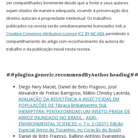
ser compartilhados livremente desde que a fonte e seus autores
sejam citados de maneira adequada, visando à preservação dos
direitos autorais e propriedade intelectual. Os trabalhos
publicados na revista serão simultaneamente licenciados sob a
Creative Commons Attribution License
(
CC BY-NC-ND
), permitindo o
compartilhamento do artigo com reconhecimento da autoria do
trabalho e da publicação inicial nesta revista.
##plugins.generic.recommendByAuthor.heading#
Diego Nery Maciel, Daniel de Brito Fragoso, José
Alexandre de Freitas Barrigossi, Mábio Chrisley Lacerda,
AVALIAÇÃO DA RESISTÊNCIA A INSECTICIDAS EM
POPULAÇÕES DE Tibraca limbativentris Stal.
(HEMIPTERA: PENTATOMIDAE) UM INSETO-PRAGA DE
ARROZ INUNDADO NO BRASIL
,
AGRI-
ENVIRONMENTAL SCIENCES: v. 7 n. 2 (2021): Edição
Especial (Arroz do Tocantins: no Coração do Brasil)
Daniel de Brito Fragoso, Balbino Antônio Evangelista,