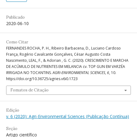
Publicado
2020-06-10
Como Citar
FERNANDES ROCHA, P. H., Ribeiro Barbacena, D., Luciano Cardoso
França, Rogério Cavalcante Gonçalves, César Augusto Costa
Nascimento, LEAL, F., & Adorian , G. C. (2020). CRESCIMENTO E MARCHA
DE ACÚMULO DE NUTRIENTES EM MELANCIA cv. TOP GUN EM VARZÉA
IRRIGADA NO TOCANTINS.
AGRI-ENVIRONMENTAL SCIENCES
,
6
, 10.
https://doi.org/10.36725/agries.v6i0.1723
Fomatos de Citação
Edição
v. 6 (2020): Agri-Environmental Sciences (Publicação Contínua)
Seção
Artigo científico