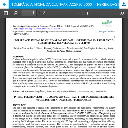
TOLERÂNCIA INICIAL DA CULTIVAR IACSP95-5000: I - HERBICIDAS EM PRÉ-PLANTIO SOB DISTINTAS TECNOLOGIAS DE CULTIVO