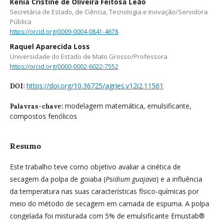
Kenia Cristine de Oliveira Feitosa Leão
Secretária de Estado, de Ciência, Tecnologia e Inovação/Servidora
Pública
https://orcid.org/0009-0004-0841-4678
Raquel Aparecida Loss
Universidade do Estado de Mato Grosso/Professora
https://orcid.org/0000-0002-6022-7552
https://doi.org/10.36725/agries.v12i2.11561
DOI:
modelagem matemática, emulsificante,
Palavras-chave:
compostos fenólicos
Resumo
Este trabalho teve como objetivo avaliar a cinética de
secagem da polpa de goiaba (
Psidium guajava
) e a influência
da temperatura nas suas características físico-químicas por
meio do método de secagem em camada de espuma. A polpa
congelada foi misturada com 5% de emulsificante Emustab®