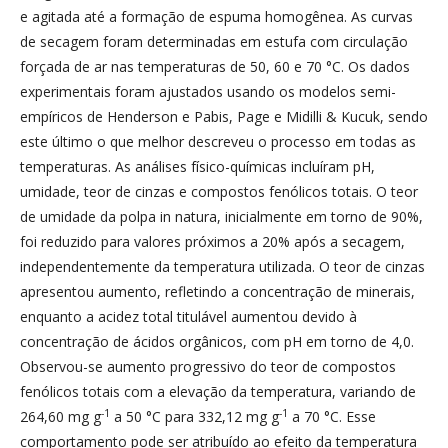
e agitada até a formação de espuma homogênea. As curvas
de secagem foram determinadas em estufa com circulação
forçada de ar nas temperaturas de 50, 60 e 70 °C. Os dados
experimentais foram ajustados usando os modelos semi-
empíricos de Henderson e Pabis, Page e Midilli & Kucuk, sendo
este último o que melhor descreveu o processo em todas as
temperaturas. As análises físico-químicas incluíram pH,
umidade, teor de cinzas e compostos fenólicos totais. O teor
de umidade da polpa in natura, inicialmente em torno de 90%,
foi reduzido para valores próximos a 20% após a secagem,
independentemente da temperatura utilizada. O teor de cinzas
apresentou aumento, refletindo a concentração de minerais,
enquanto a acidez total titulável aumentou devido à
concentração de ácidos orgânicos, com pH em torno de 4,0.
Observou-se aumento progressivo do teor de compostos
fenólicos totais com a elevação da temperatura, variando de
-1
-1
264,60 mg g
a 50 °C para 332,12 mg g
a 70 °C. Esse
comportamento pode ser atribuído ao efeito da temperatura