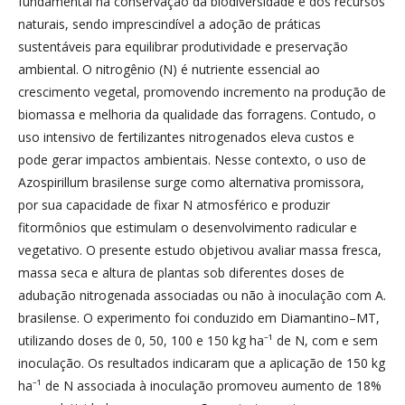
fundamental na conservação da biodiversidade e dos recursos
naturais, sendo imprescindível a adoção de práticas
sustentáveis para equilibrar produtividade e preservação
ambiental. O nitrogênio (N) é nutriente essencial ao
crescimento vegetal, promovendo incremento na produção de
biomassa e melhoria da qualidade das forragens. Contudo, o
uso intensivo de fertilizantes nitrogenados eleva custos e
pode gerar impactos ambientais. Nesse contexto, o uso de
Azospirillum brasilense surge como alternativa promissora,
por sua capacidade de fixar N atmosférico e produzir
fitormônios que estimulam o desenvolvimento radicular e
vegetativo. O presente estudo objetivou avaliar massa fresca,
massa seca e altura de plantas sob diferentes doses de
adubação nitrogenada associadas ou não à inoculação com A.
brasilense. O experimento foi conduzido em Diamantino–MT,
utilizando doses de 0, 50, 100 e 150 kg ha⁻¹ de N, com e sem
inoculação. Os resultados indicaram que a aplicação de 150 kg
ha⁻¹ de N associada à inoculação promoveu aumento de 18%