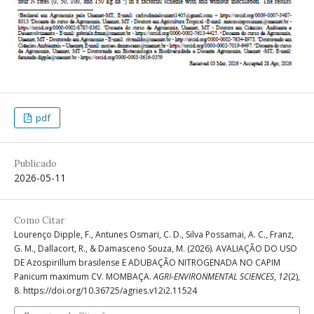
pdf
Publicado
2026-05-11
Como Citar
Lourenço Dipple, F., Antunes Osmari, C. D., Silva Possamai, A. C., Franz,
G. M., Dallacort, R., & Damasceno Souza, M. (2026). AVALIAÇÃO DO USO
DE Azospirillum brasilense E ADUBAÇÃO NITROGENADA NO CAPIM
Panicum maximum CV. MOMBAÇA.
AGRI-ENVIRONMENTAL SCIENCES
,
12
(2),
8. https://doi.org/10.36725/agries.v12i2.11524