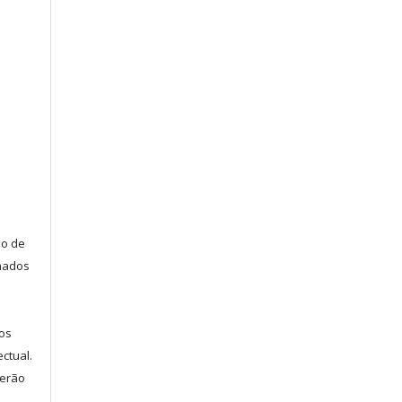
ão de
lhados
s
os
ectual.
serão