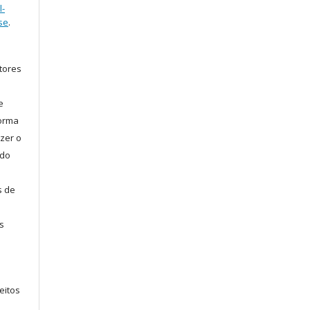
l-
se
.
tores
e
forma
zer o
 do
s de
s
eitos