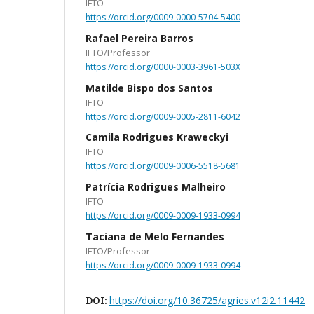
IFTO
https://orcid.org/0009-0000-5704-5400
Rafael Pereira Barros
IFTO/Professor
https://orcid.org/0000-0003-3961-503X
Matilde Bispo dos Santos
IFTO
https://orcid.org/0009-0005-2811-6042
Camila Rodrigues Kraweckyi
IFTO
https://orcid.org/0009-0006-5518-5681
Patrícia Rodrigues Malheiro
IFTO
https://orcid.org/0009-0009-1933-0994
Taciana de Melo Fernandes
IFTO/Professor
https://orcid.org/0009-0009-1933-0994
https://doi.org/10.36725/agries.v12i2.11442
DOI: