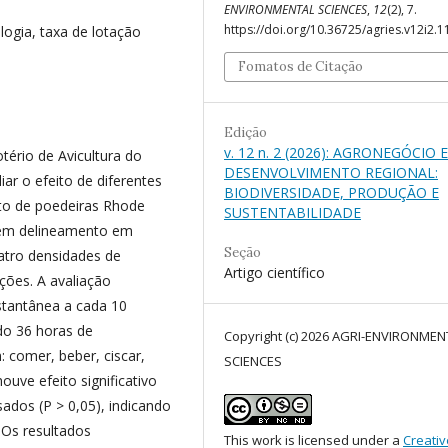
ENVIRONMENTAL SCIENCES
,
12
(2), 7.
https://doi.org/10.36725/agries.v12i2.
logia, taxa de lotação
Fomatos de Citação
Edição
v. 12 n. 2 (2026): AGRONEGÓCIO E
ério de Avicultura do
DESENVOLVIMENTO REGIONAL:
ar o efeito de diferentes
BIODIVERSIDADE, PRODUÇÃO E
to de poedeiras Rhode
SUSTENTABILIDADE
s em delineamento em
Seção
atro densidades de
Artigo científico
ções. A avaliação
stantânea a cada 10
do 36 horas de
Copyright (c) 2026 AGRI-ENVIRONMEN
comer, beber, ciscar,
SCIENCES
uve efeito significativo
dos (P > 0,05), indicando
 Os resultados
This work is licensed under a
Creativ