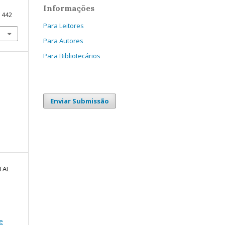
Informações
11442
Para Leitores
Para Autores
Para Bibliotecários
Enviar Submissão
TAL
e