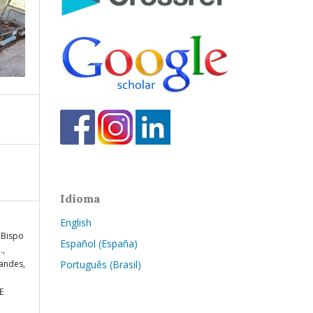
Idioma
English
, Bispo
Español (España)
.,
nandes,
Português (Brasil)
E