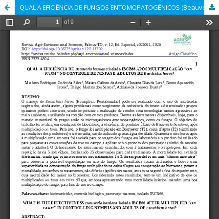
QUAL A EFICIÊNCIA DE FUNGOS ENTOMOPATOGÊNICOS (Beauveria sp.) MULTIPLICADOS “ON FARM” NO CONTROLE DE NINFAS E ADULTOS DE Euschistus heros?