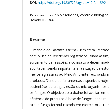
https://doi.org/10.36725/agries.v12i2.11392
DOI:
bioinseticidas, controle biológi
Palavras-chave:
isolado IBCB66
Resumo
O manejo de
Euschistus heros
(Hemiptera: Pentato
com o uso de inseticidas registrados, ainda assi
surgimento de resistência do inseto a determina
acontecer, sendo importante a realização de est
menos agressivas ao Meio Ambiente, auxiliando 
produtos. Dentre as ferramentas disponíveis hoj
sustentável de pragas, estão os microrganismo
os fungos. O objetivo do trabalho foi avaliar, em 
eficiência de produtos à base de fungos, após mul
isto, o fungo foi multiplicado em Biorreator (T1), 