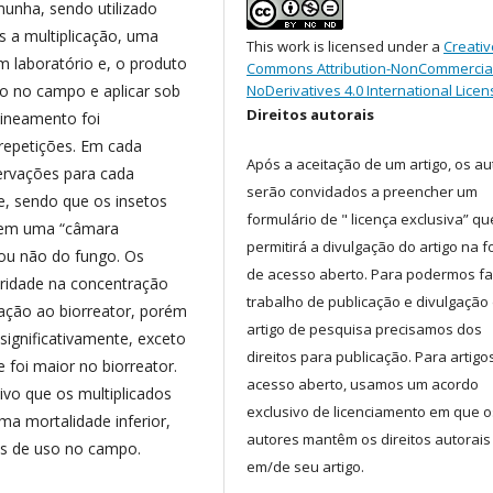
munha, sendo utilizado
s a multiplicação, uma
This work is licensed under a
Creativ
 laboratório e, o produto
Commons Attribution-NonCommercia
so no campo e aplicar sob
NoDerivatives 4.0 International Licen
Direitos autorais
lineamento foi
repetições. Em cada
Após a aceitação de um artigo, os au
servações para cada
serão convidados a preencher um
e, sendo que os insetos
formulário de " licença exclusiva” qu
 em uma “câmara
permitirá a divulgação do artigo na 
 ou não do fungo. Os
de acesso aberto. Para podermos fa
oridade na concentração
trabalho de publicação e divulgação
ação ao biorreator, porém
artigo de pesquisa precisamos dos
ignificativamente, exceto
direitos para publicação. Para artigo
 foi maior no biorreator.
acesso aberto, usamos um acordo
ivo que os multiplicados
exclusivo de licenciamento em que o
a mortalidade inferior,
autores mantêm os direitos autorais
ns de uso no campo.
em/de seu artigo.