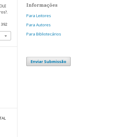
Informações
OLE
ros?.
Para Leitores
11392
Para Autores
Para Bibliotecários
Enviar Submissão
TAL