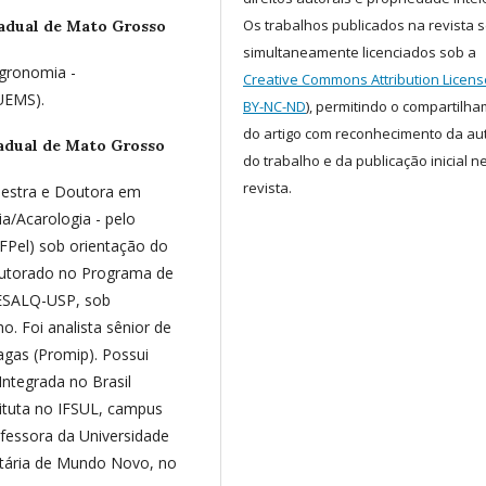
Os trabalhos publicados na revista 
adual de Mato Grosso
simultaneamente licenciados sob a
gronomia -
Creative Commons Attribution Licens
(UEMS).
BY-NC-ND
), permitindo o compartilh
do artigo com reconhecimento da au
adual de Mato Grosso
do trabalho e da publicação inicial n
revista.
estra e Doutora em
a/Acarologia - pelo
Pel) sob orientação do
doutorado no Programa de
 ESALQ-USP, sob
o. Foi analista sênior de
gas (Promip). Possui
ntegrada no Brasil
stituta no IFSUL, campus
fessora da Universidade
itária de Mundo Novo, no