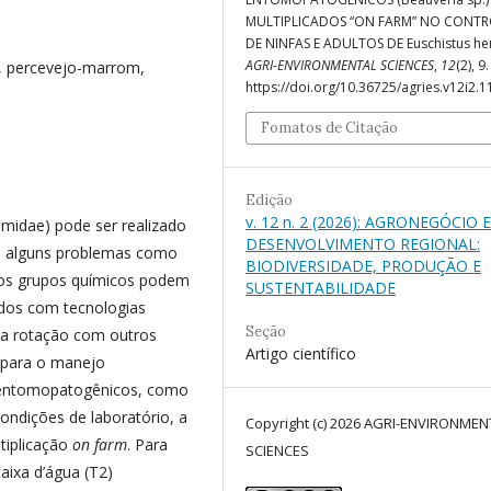
MULTIPLICADOS “ON FARM” NO CONTR
DE NINFAS E ADULTOS DE Euschistus he
AGRI-ENVIRONMENTAL SCIENCES
,
12
(2), 9.
co, percevejo-marrom,
https://doi.org/10.36725/agries.v12i2.
Fomatos de Citação
Edição
v. 12 n. 2 (2026): AGRONEGÓCIO E
midae) pode ser realizado
DESENVOLVIMENTO REGIONAL:
m, alguns problemas como
BIODIVERSIDADE, PRODUÇÃO E
dos grupos químicos podem
SUSTENTABILIDADE
udos com tecnologias
Seção
na rotação com outros
Artigo científico
e para o manejo
s entomopatogênicos, como
condições de laboratório, a
Copyright (c) 2026 AGRI-ENVIRONMEN
tiplicação
on farm
. Para
SCIENCES
caixa d’água (T2)