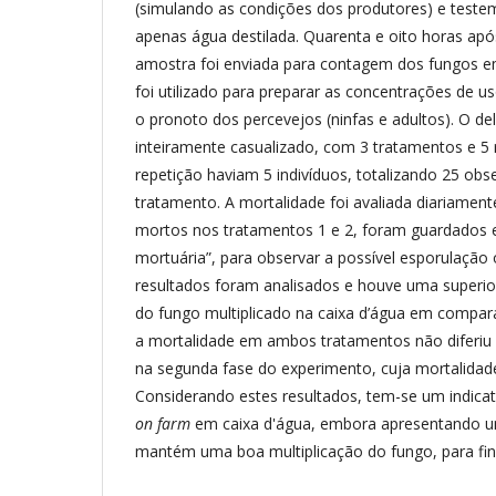
(simulando as condições dos produtores) e teste
apenas água destilada. Quarenta e oito horas apó
amostra foi enviada para contagem dos fungos em
foi utilizado para preparar as concentrações de u
o pronoto dos percevejos (ninfas e adultos). O de
inteiramente casualizado, com 3 tratamentos e 5 
repetição haviam 5 indivíduos, totalizando 25 ob
tratamento. A mortalidade foi avaliada diariament
mortos nos tratamentos 1 e 2, foram guardados
mortuária”, para observar a possível esporulação
resultados foram analisados e houve uma superi
do fungo multiplicado na caixa d’água em compar
a mortalidade em ambos tratamentos não diferiu s
na segunda fase do experimento, cuja mortalidade
Considerando estes resultados, tem-se um indicat
on farm
em caixa d'água, embora apresentando um
mantém uma boa multiplicação do fungo, para fi