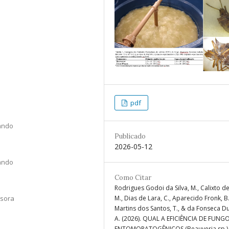
pdf
ando
Publicado
2026-05-12
ando
Como Citar
Rodrigues Godoi da Silva, M., Calixto de
ssora
M., Dias de Lara, C., Aparecido Fronk, B.
Martins dos Santos, T., & da Fonseca Du
A. (2026). QUAL A EFICIÊNCIA DE FUNG
ENTOMOPATOGÊNICOS (Beauveria sp.)