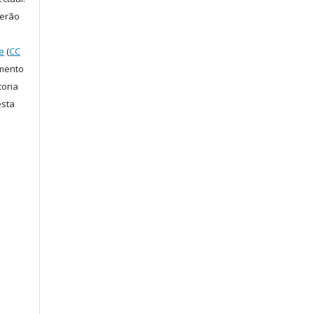
serão
e
(
CC
amento
toria
esta