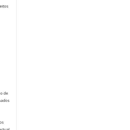
eitos
ão de
lhados
s
os
ectual.