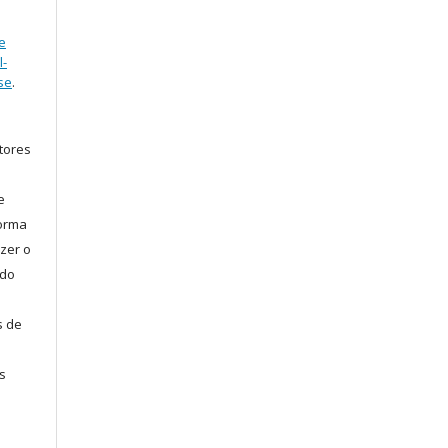
e
l-
se
.
tores
e
forma
zer o
 do
s de
s