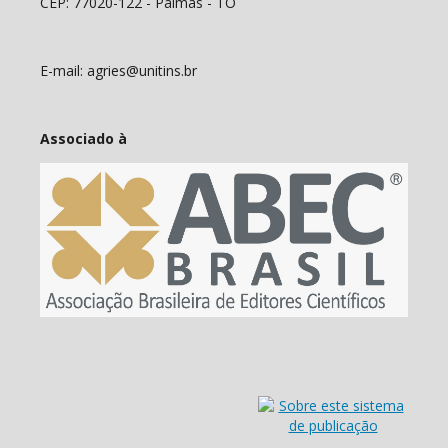
CEP: 77020-122 - Palmas - TO
E-mail: agries@unitins.br
Associado à