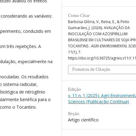
studo avaliou os efeitos
considerando as variáveis:
Como Citar
Barbosa Glória, V., Reina, E., & Pinto
Guimarães, J. (2026). AVALIAÇÃO DA
xperimento, conduzido em
INOCULAÇÃO COM AZOSPIRILLUM
BRASILENSE EM CULTIVARES DE SOJA IP
m três repetições. A
TOCANTINS .
AGRI-ENVIRONMENTAL SCIE
11
(1), 7.
https://doi.org/10.36725/agries.v11i1.
odulação, especialmente na
Fomatos de Citação
inoculadas. Os resultados
o sistema radicular,
Edição
biológica de nitrogênio
v. 11 n. 1 (2025): Agri-Environment
cularmente benéfica para o
Sciences (Publicação Contínua)
 como o Tocantins.
Seção
Artigo científico