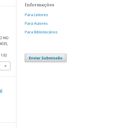
Informações
Para Leitores
Para Autores
Para Bibliotecários
RO NO
NCES
,
11132
Enviar Submissão
al