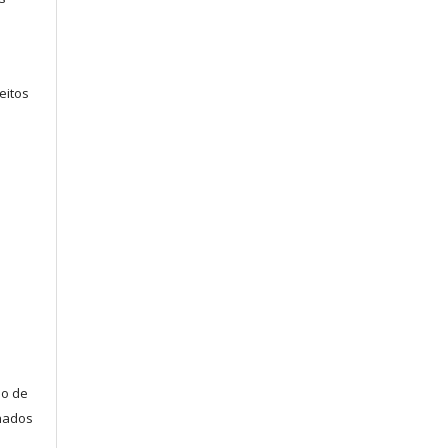
eitos
ão de
lhados
s