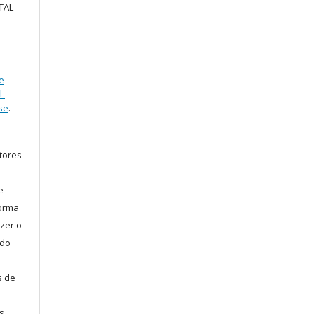
TAL
e
l-
se
.
tores
e
forma
zer o
 do
s de
s