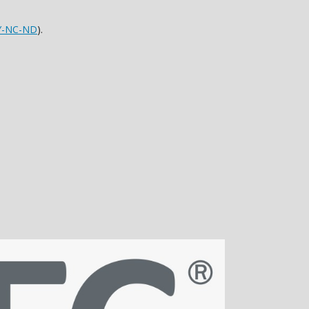
Y-NC-ND
).