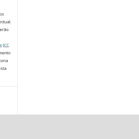
os
ectual.
serão
e
(
CC
amento
toria
esta