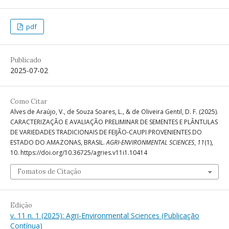
pdf
Publicado
2025-07-02
Como Citar
Alves de Araújo, V., de Souza Soares, L., & de Oliveira Gentil, D. F. (2025).
CARACTERIZAÇÃO E AVALIAÇÃO PRELIMINAR DE SEMENTES E PLÂNTULAS
DE VARIEDADES TRADICIONAIS DE FEIJÃO-CAUPI PROVENIENTES DO
ESTADO DO AMAZONAS, BRASIL.
AGRI-ENVIRONMENTAL SCIENCES
,
11
(1),
10. https://doi.org/10.36725/agries.v11i1.10414
Fomatos de Citação
Edição
v. 11 n. 1 (2025): Agri-Environmental Sciences (Publicação
Contínua)