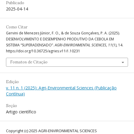
Publicado
2025-04-14
Como Citar
Gervini de Menezes Júnior, F. O., & de Souza Gonçalves, P. A. (2025).
DESENVOLVIMENTO E DESEMPENHO PRODUTIVO DA CEBOLA EM
SISTEMA “SUPERADENSADO”.
AGRI-ENVIRONMENTAL SCIENCES
,
11
(1), 14.
https://doi.org/10.36725/agries.v11i1.10231
Fomatos de Citação
Edição
v. 11 n. 1 (2025): Agri-Environmental Sciences (Publicação
Contínua)
Seção
Artigo científico
Copyright (c) 2025 AGRI-ENVIRONMENTAL SCIENCES